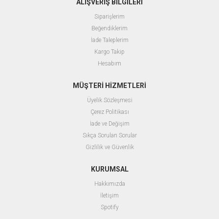
ALIŞVERİŞ BİLGİLERİ
Siparişlerim
Beğendiklerim
İade Taleplerim
Kargo Takip
Hesabım
MÜŞTERİ HİZMETLERİ
Üyelik Sözleşmesi
Çerez Politikası
İade ve Değişim
Sıkça Sorulan Sorular
Gizlilik ve Güvenlik
KURUMSAL
Hakkımızda
İletişim
Spotify