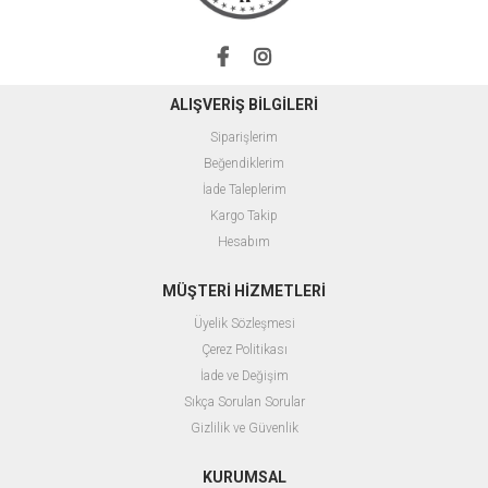
ALIŞVERİŞ BİLGİLERİ
Siparişlerim
Beğendiklerim
İade Taleplerim
Kargo Takip
Hesabım
MÜŞTERİ HİZMETLERİ
Üyelik Sözleşmesi
Çerez Politikası
İade ve Değişim
Sıkça Sorulan Sorular
Gizlilik ve Güvenlik
KURUMSAL