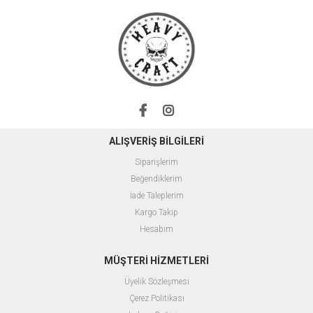
ALIŞVERİŞ BİLGİLERİ
Siparişlerim
Beğendiklerim
İade Taleplerim
Kargo Takip
Hesabım
MÜŞTERİ HİZMETLERİ
Üyelik Sözleşmesi
Çerez Politikası