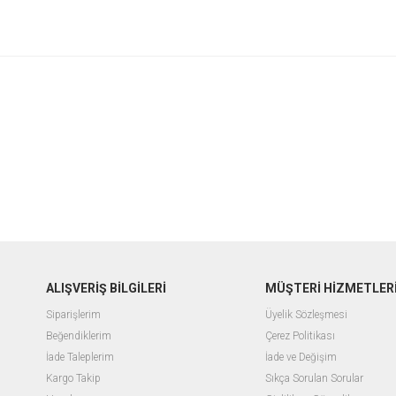
ALIŞVERİŞ BİLGİLERİ
MÜŞTERİ HİZMETLER
Siparişlerim
Üyelik Sözleşmesi
Beğendiklerim
Çerez Politikası
İade Taleplerim
İade ve Değişim
Kargo Takip
Sıkça Sorulan Sorular