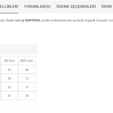
ELLIKLERI
YORUMLAR
(0)
ÖDEME SEÇENEKLERI
ÜRÜN 
tir. Baskı tekniği
EMPRİME,
baskı malzemesi ise su bazlı organik boyadır. Uzun 