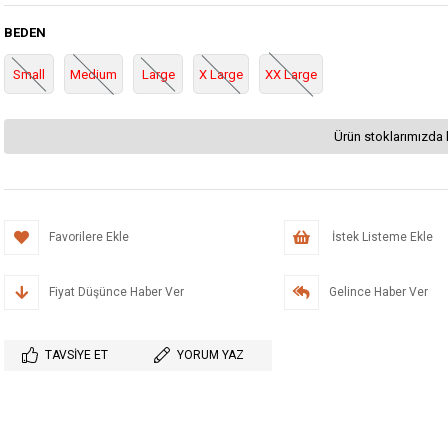
BEDEN
Small
Medium
Large
X Large
XX Large
Ürün stoklarımızda 
Favorilere Ekle
İstek Listeme Ekle
Fiyat Düşünce Haber Ver
Gelince Haber Ver
TAVSIYE ET
YORUM YAZ