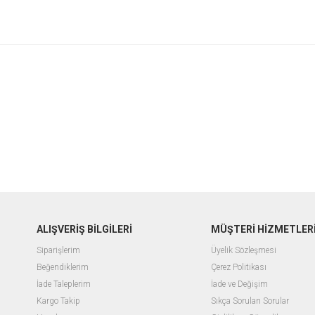
ALIŞVERİŞ BİLGİLERİ
MÜŞTERİ HİZMETLER
Siparişlerim
Üyelik Sözleşmesi
Beğendiklerim
Çerez Politikası
İade Taleplerim
İade ve Değişim
Kargo Takip
Sıkça Sorulan Sorular