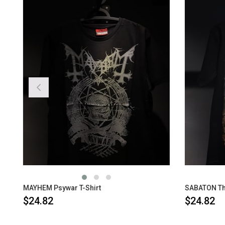
MAYHEM Psywar T-Shirt
SABATON The 
$24.82
$24.82