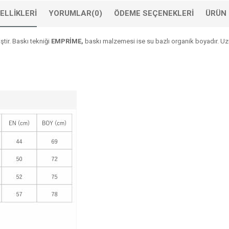
ELLIKLERI
YORUMLAR
(0)
ÖDEME SEÇENEKLERI
ÜRÜN 
tir. Baskı tekniği
EMPRİME,
baskı malzemesi ise su bazlı organik boyadır. Uzun 