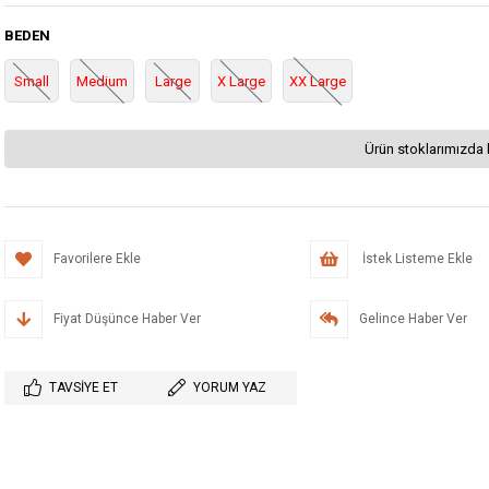
BEDEN
Small
Medium
Large
X Large
XX Large
Ürün stoklarımızda 
Favorilere Ekle
İstek Listeme Ekle
Fiyat Düşünce Haber Ver
Gelince Haber Ver
TAVSIYE ET
YORUM YAZ