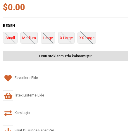
$0.00
BEDEN
Small
Medium
Large
X Large
XX Large
Ürün stoklarımızda kalmamıştır.
Favorilere Ekle
İstek Listeme Ekle
Karşılaştır
Fiyat Düşünce Haber Ver