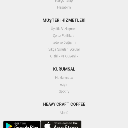
Kargo Takip
Hesabım
MÜŞTERİ HİZMETLERİ
Üyelik Sözleşmesi
Çerez Politikası
İade ve Değişim
Sıkça Sorulan Sorular
Gizlilik ve Güvenlik
KURUMSAL
Hakkımızda
İletişim
Spotify
HEAVY CRAFT COFFEE
Menü