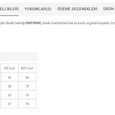
ELLIKLERI
YORUMLAR
(0)
ÖDEME SEÇENEKLERI
ÜRÜN 
tir. Baskı tekniği
EMPRİME,
baskı malzemesi ise su bazlı organik boyadır. Uzun 