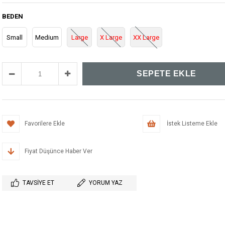
BEDEN
Small
Medium
Large
X Large
XX Large
Favorilere Ekle
İstek Listeme Ekle
Fiyat Düşünce Haber Ver
TAVSIYE ET
YORUM YAZ