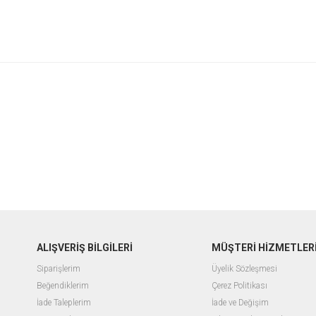
ALIŞVERİŞ BİLGİLERİ
MÜŞTERİ HİZMETLER
Siparişlerim
Üyelik Sözleşmesi
Beğendiklerim
Çerez Politikası
İade Taleplerim
İade ve Değişim