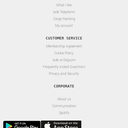
What I like
İade Taleplerim
Cargo tracking
My account
CUSTOMER SERVICE
Membership Agreement
Cookie Policy
İade ve Değişim
Frequently Asked Questions
Privacy and Security
About us
Communication
Spotify