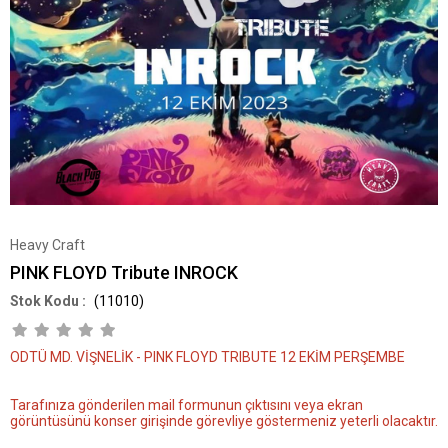
Heavy Craft
PINK FLOYD Tribute INROCK
(11010)
ODTÜ MD. VİŞNELİK - PINK FLOYD TRIBUTE 12 EKİM PERŞEMBE
Tarafınıza gönderilen mail formunun çıktısını veya ekran
görüntüsünü konser girişinde görevliye göstermeniz yeterli olacaktır.