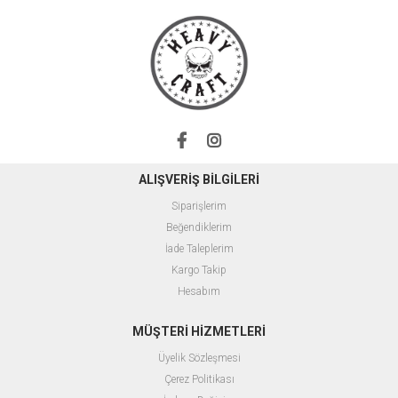
ALIŞVERİŞ BİLGİLERİ
Siparişlerim
Beğendiklerim
İade Taleplerim
Kargo Takip
Hesabım
MÜŞTERİ HİZMETLERİ
Üyelik Sözleşmesi
Çerez Politikası