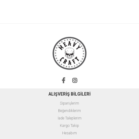
ALIŞVERİŞ BİLGİLERİ
Siparişlerim
Beğendiklerim
İade Taleplerim
Kargo Takip
Hesabım