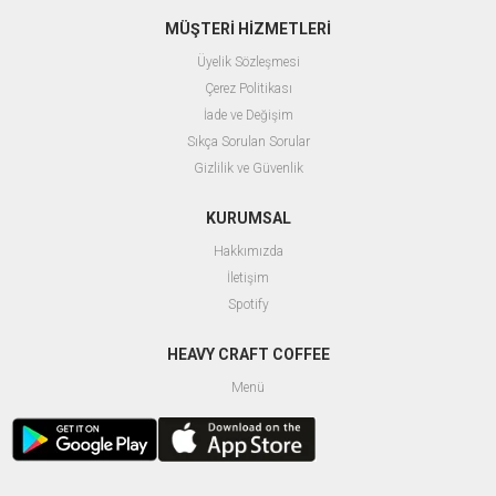
MÜŞTERİ HİZMETLERİ
Üyelik Sözleşmesi
Çerez Politikası
İade ve Değişim
Sıkça Sorulan Sorular
Gizlilik ve Güvenlik
KURUMSAL
Hakkımızda
İletişim
Spotify
HEAVY CRAFT COFFEE
Menü