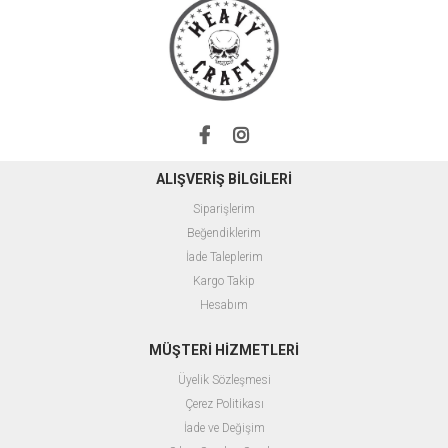
ALIŞVERİŞ BİLGİLERİ
Siparişlerim
Beğendiklerim
İade Taleplerim
Kargo Takip
Hesabım
MÜŞTERİ HİZMETLERİ
Üyelik Sözleşmesi
Çerez Politikası
İade ve Değişim